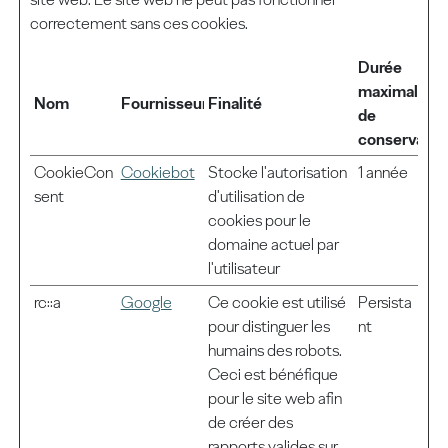
correctement sans ces cookies.
Durée
maximale
Nom
Fournisseur
Finalité
de
conservatio
CookieCon
Cookiebot
Stocke l'autorisation
1 année
sent
d'utilisation de
cookies pour le
domaine actuel par
l'utilisateur
rc::a
Google
Ce cookie est utilisé
Persista
pour distinguer les
nt
humains des robots.
Ceci est bénéfique
pour le site web afin
de créer des
rapports valides sur