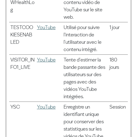
WHealthLo
contenu vidéo de
g
YouTube sur le site
web.
TESTCOO
YouTube
Utilisé pour suivre
1 jour
KIESENAB
l'interaction de
LED
l'utilisateur avec le
contenu intégré.
VISITOR_IN
YouTube
Tente d'estimer la
180
FO1_LIVE
bande passante des
jours
utilisateurs sur des
pages avec des
vidéos YouTube
intégrées.
YSC
YouTube
Enregistre un
Session
identifiant unique
pour conserver des
statistiques sur les
vidéos de YouTube