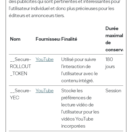
des publicités qui sont pertinentes et intéressantes pour
l'utilisateur individuel et donc plus précieuses pour les
éditeurs et annonceurs tiers.
Durée
maximale
Nom
Fournisseur
Finalité
de
conservatio
__Secure-
YouTube
Utilisé pour suivre
180
ROLLOUT
l'interaction de
jours
_TOKEN
l'utilisateur avec le
contenu intégré.
__Secure-
YouTube
Stocke les
Session
YEC
préférences de
lecture vidéo de
l'utilisateur pour les
vidéos YouTube
incorporées