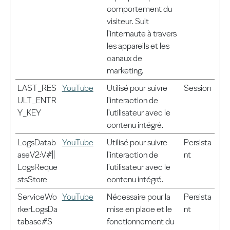
comportement du
visiteur. Suit
l'internaute à travers
les appareils et les
canaux de
marketing.
LAST_RES
YouTube
Utilisé pour suivre
Session
ULT_ENTR
l'interaction de
Y_KEY
l'utilisateur avec le
contenu intégré.
LogsDatab
YouTube
Utilisé pour suivre
Persista
aseV2:V#||
l'interaction de
nt
LogsReque
l'utilisateur avec le
stsStore
contenu intégré.
ServiceWo
YouTube
Nécessaire pour la
Persista
rkerLogsDa
mise en place et le
nt
tabase#S
fonctionnement du