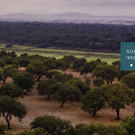
NO
SIG