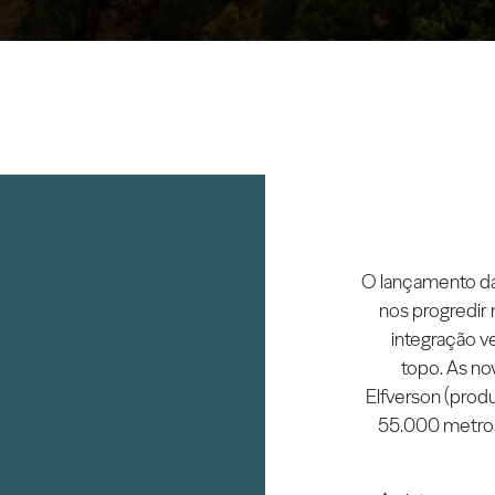
O lançamento das
nos progredir
integração ve
topo. As no
Elfverson (prod
55.000 metros