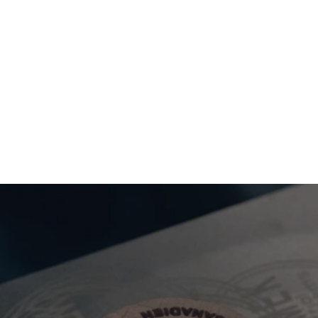
ALØ® Spirits